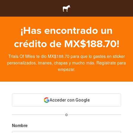
¡Has encontrado un
crédito de MX$188.70!
Trials Of Miles te dio MX$188.70 para que lo gastes en sticker
personalizados, imanes, chapas y mucho más. Regístrate para
empezar.
Acceder con Google
o
Nombre