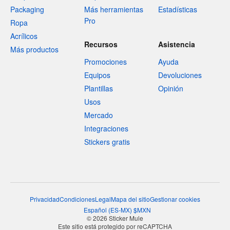
Packaging
Más herramientas
Estadísticas
Pro
Ropa
Acrílicos
Recursos
Asistencia
Más productos
Promociones
Ayuda
Equipos
Devoluciones
Plantillas
Opinión
Usos
Mercado
Integraciones
Stickers gratis
Privacidad
Condiciones
Legal
Mapa del sitio
Gestionar cookies
Español
(
ES-MX
)
$
MXN
© 2026 Sticker Mule
Este sitio está protegido por reCAPTCHA