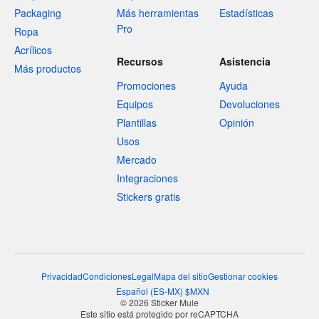
Packaging
Más herramientas
Estadísticas
Pro
Ropa
Acrílicos
Recursos
Asistencia
Más productos
Promociones
Ayuda
Equipos
Devoluciones
Plantillas
Opinión
Usos
Mercado
Integraciones
Stickers gratis
Privacidad
Condiciones
Legal
Mapa del sitio
Gestionar cookies
Español
(
ES-MX
)
$
MXN
© 2026 Sticker Mule
Este sitio está protegido por reCAPTCHA