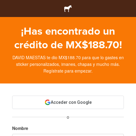
¡Has encontrado un
crédito de MX$188.70!
DAVID MAESTAS te dio MX$188.70 para que lo gastes en
sticker personalizados, imanes, chapas y mucho más.
Regístrate para empezar.
Acceder con Google
o
Nombre