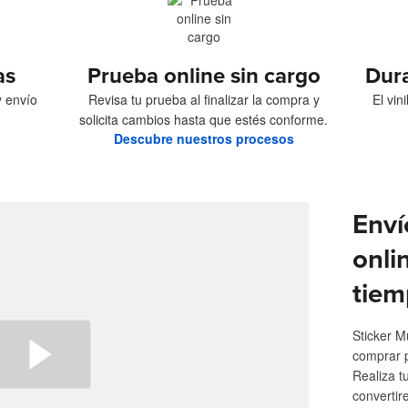
as
Prueba online sin cargo
Dur
y envío
Revisa tu prueba al finalizar la compra y
El vin
solicita cambios hasta que estés conforme.
Descubre nuestros procesos
Enví
onli
tiem
Sticker M
comprar 
Realiza t
convertir