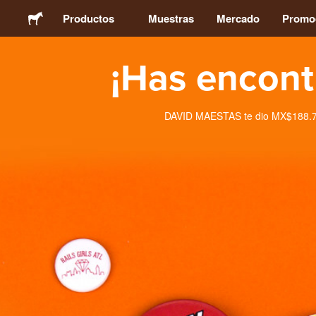
Productos
Muestras
Mercado
Promo
¡Has encont
Stickers
Etiquetas
DAVID MAESTAS te dio MX$188.70 
Imanes
Chapas
Packaging
Ropa
Acrílicos