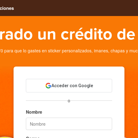
ciones
rado un crédito d
para que lo gastes en sticker personalizados, imanes, chapas y muc
Acceder con Google
o
Nombre