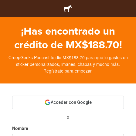
¡Has encontrado un
crédito de MX$188.70!
CreepGeeks Podcast te dio MX$188.70 para que lo gastes en
sticker personalizados, imanes, chapas y mucho más.
Regístrate para empezar.
Acceder con Google
o
Nombre