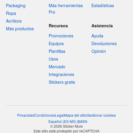
Packaging
Más herramientas
Estadísticas
Pro
Ropa
Acrílicos
Recursos
Asistencia
Más productos
Promociones
Ayuda
Equipos
Devoluciones
Plantillas
Opinión
Usos
Mercado
Integraciones
Stickers gratis
Privacidad
Condiciones
Legal
Mapa del sitio
Gestionar cookies
Español
(
ES-MX
)
$
MXN
© 2026 Sticker Mule
Este sitio está protegido por reCAPTCHA