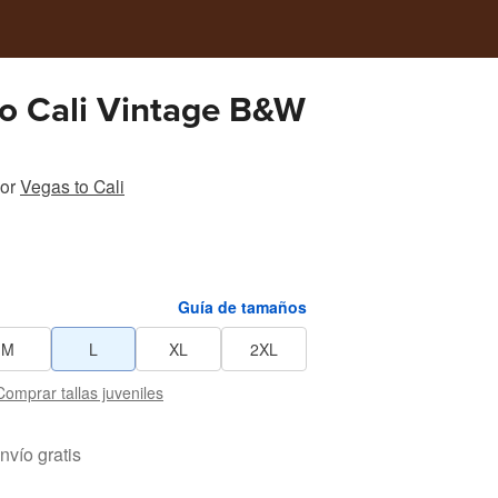
o Cali Vintage B&W
or
Vegas to Cali
Guía de tamaños
M
L
XL
2XL
Comprar tallas juveniles
nvío gratis