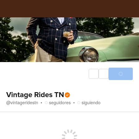
Vintage Rides TN
@
vintageridestn
seguidores
siguiendo
Tienda