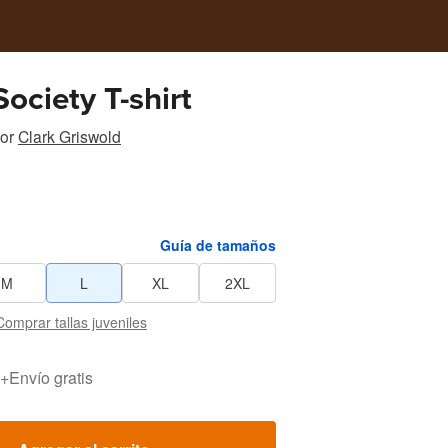
Society T-shirt
or
Clark Griswold
Guía de tamaños
M
L
XL
2XL
Comprar tallas juveniles
+
Envío gratis