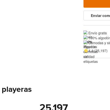
Enviar com
Envío gratis
100% algodón
Cómodas y si
4.4 (25,197)
 playeras
25,197