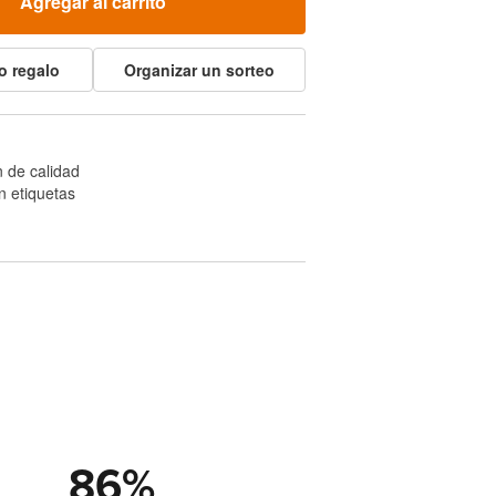
Agregar al carrito
o regalo
Organizar un sorteo
 de calidad
n etiquetas
86
%