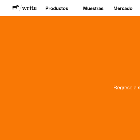
Productos
Muestras
Mercado
Stickers
Etiquetas
Imanes
Chapas
Regrese a
Packaging
Ropa
Acrílicos