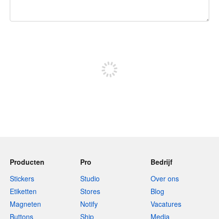
240 tekens over
Meld je aan om te kunnen posten
Producten
Pro
Bedrijf
Stickers
Studio
Over ons
Etiketten
Stores
Blog
Magneten
Notify
Vacatures
Buttons
Ship
Media