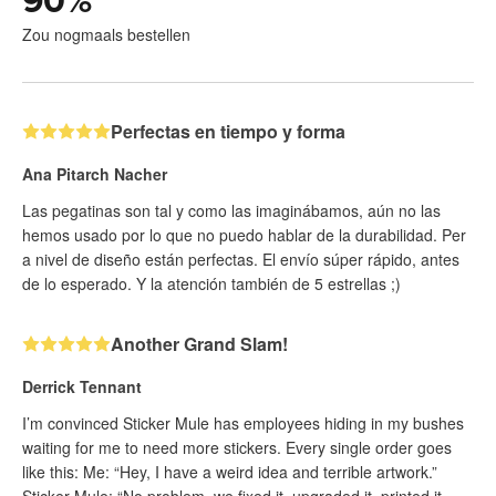
90
%
Zou nogmaals bestellen
Perfectas en tiempo y forma
Ana Pitarch Nacher
Las pegatinas son tal y como las imaginábamos, aún no las
hemos usado por lo que no puedo hablar de la durabilidad. Per
a nivel de diseño están perfectas. El envío súper rápido, antes
de lo esperado. Y la atención también de 5 estrellas ;)
Another Grand Slam!
Derrick Tennant
I’m convinced Sticker Mule has employees hiding in my bushes
waiting for me to need more stickers. Every single order goes
like this: Me: “Hey, I have a weird idea and terrible artwork.”
Sticker Mule: “No problem, we fixed it, upgraded it, printed it,