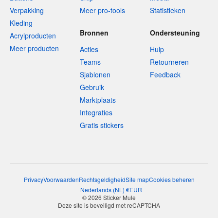
Verpakking
Meer pro-tools
Statistieken
Kleding
Bronnen
Ondersteuning
Acrylproducten
Meer producten
Acties
Hulp
Teams
Retourneren
Sjablonen
Feedback
Gebruik
Marktplaats
Integraties
Gratis stickers
Privacy
Voorwaarden
Rechtsgeldigheid
Site map
Cookies beheren
Nederlands
(
NL
)
€
EUR
© 2026 Sticker Mule
Deze site is beveiligd met reCAPTCHA