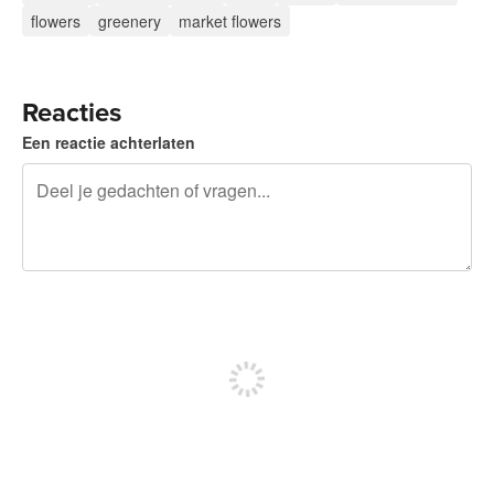
flowers
greenery
market flowers
Reacties
Een reactie achterlaten
240 tekens over
Meld je aan om te kunnen posten