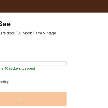
 Bee
kers
door
Full Moon Farm Vintage
je 40 stickers toevoegt
ending