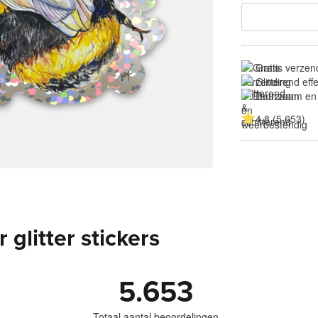
Gratis verzen
Glitterend eff
Duurzaam en
4.8 (5.653)
glitter stickers
5.653
Totaal aantal beoordelingen