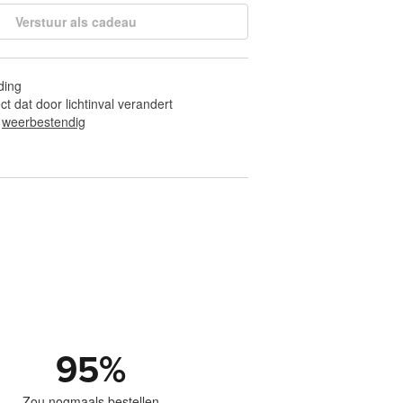
Verstuur als cadeau
ding
ect dat door lichtinval verandert
 
weerbestendig
95
%
Zou nogmaals bestellen