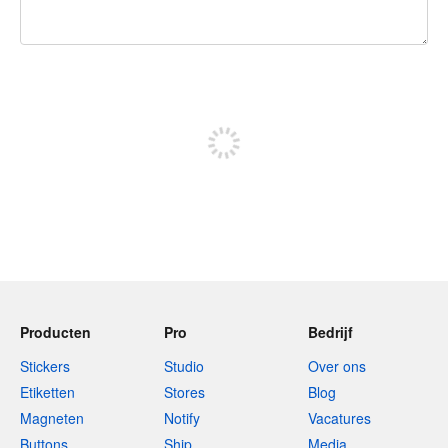
240 tekens over
Meld je aan om te kunnen posten
Producten
Pro
Bedrijf
Stickers
Studio
Over ons
Etiketten
Stores
Blog
Magneten
Notify
Vacatures
Buttons
Ship
Media