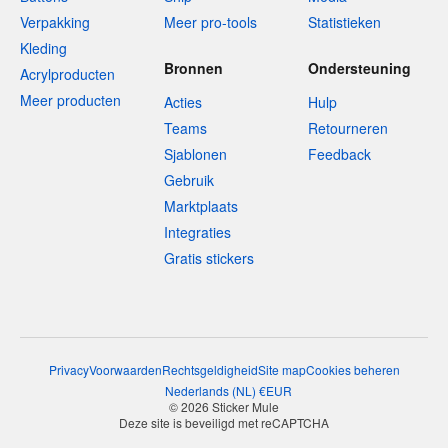
Verpakking
Meer pro-tools
Statistieken
Kleding
Bronnen
Ondersteuning
Acrylproducten
Meer producten
Acties
Hulp
Teams
Retourneren
Sjablonen
Feedback
Gebruik
Marktplaats
Integraties
Gratis stickers
Privacy
Voorwaarden
Rechtsgeldigheid
Site map
Cookies beheren
Nederlands
(
NL
)
€
EUR
© 2026 Sticker Mule
Deze site is beveiligd met reCAPTCHA