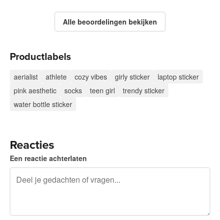
Alle beoordelingen bekijken
Productlabels
aerialist
athlete
cozy vibes
girly sticker
laptop sticker
pink aesthetic
socks
teen girl
trendy sticker
water bottle sticker
Reacties
Een reactie achterlaten