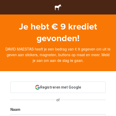
Je hebt € 9 krediet
gevonden!
DAVID MAESTAS heeft je een bedrag van € 9 gegeven om uit te
geven aan stickers, magneten, buttons op maat en meer. Meld
je aan om aan de slag te gaan.
Registreren met Google
of
Naam