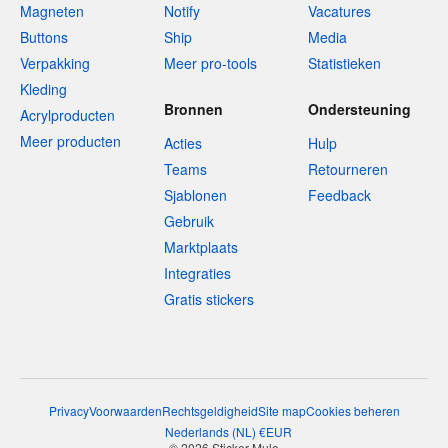
Magneten
Notify
Vacatures
Buttons
Ship
Media
Verpakking
Meer pro-tools
Statistieken
Kleding
Bronnen
Ondersteuning
Acrylproducten
Meer producten
Acties
Hulp
Teams
Retourneren
Sjablonen
Feedback
Gebruik
Marktplaats
Integraties
Gratis stickers
Privacy
Voorwaarden
Rechtsgeldigheid
Site map
Cookies beheren
Nederlands
(
NL
)
€
EUR
© 2026 Sticker Mule