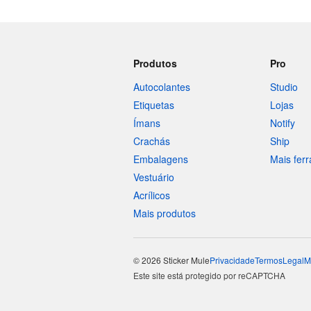
Produtos
Pro
Autocolantes
Studio
Etiquetas
Lojas
Ímans
Notify
Crachás
Ship
Embalagens
Mais fer
Vestuário
Acrílicos
Mais produtos
© 2026 Sticker Mule
Privacidade
Termos
Legal
M
Este site está protegido por reCAPTCHA