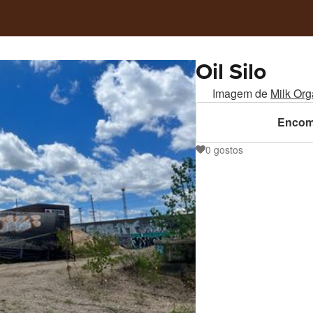
Oil Silo
Imagem de
Milk Org
Encom
0
gostos
0