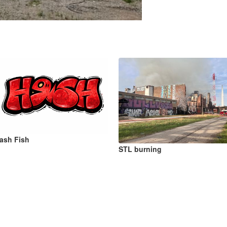
ash Fish
STL burning