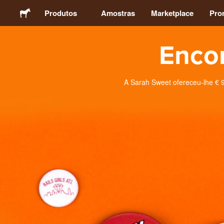
Produtos
Amostras
Marketplace
Pro
Encon
Autocolantes
Etiquetas
A Sarah Sweet ofereceu-lhe € 9
Ímans
Crachás
Embalagens
Vestuário
Acrílicos