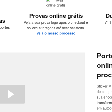
Provas online grátis
Du
as
Veja a sua prova logo após o checkout e
Vini
portes
solicite alterações até ficar satisfeito.
Veja o nosso processo
Port
onli
proc
Sticker M
de compra
sua enco
transform
em autoco