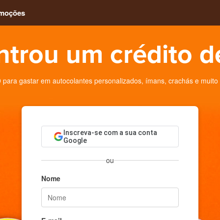
moções
trou um crédito d
 para gastar em autocolantes personalizados, ímans, crachás e muito
Inscreva-se com a sua conta
Google
ou
Nome