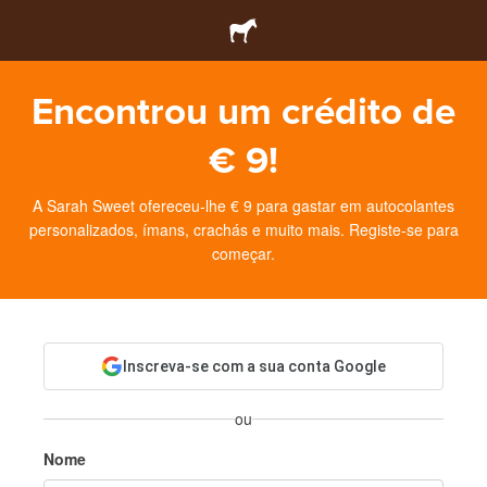
Encontrou um crédito de
€ 9!
A Sarah Sweet ofereceu-lhe € 9 para gastar em autocolantes
personalizados, ímans, crachás e muito mais. Registe-se para
começar.
Inscreva-se com a sua conta Google
ou
Nome