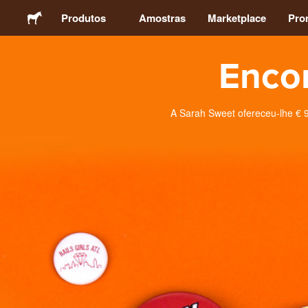
Produtos
Amostras
Marketplace
Pro
Encon
Autocolantes
Etiquetas
A Sarah Sweet ofereceu-lhe € 9
Ímans
Crachás
Embalagens
Vestuário
Acrílicos