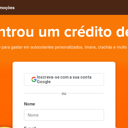
moções
trou um crédito d
 para gastar em autocolantes personalizados, ímans, crachás e muito
Inscreva-se com a sua conta
Google
ou
Nome