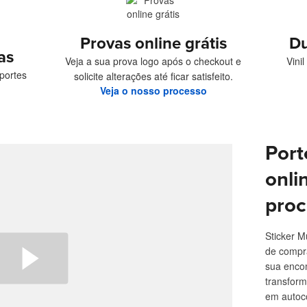
Provas online grátis
Du
as
Veja a sua prova logo após o checkout e
Vini
portes
solicite alterações até ficar satisfeito.
Veja o nosso processo
Port
onli
proc
Sticker M
de compra
sua enco
transform
em autoco