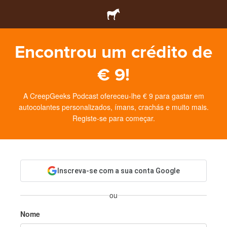
Encontrou um crédito de
€ 9!
A CreepGeeks Podcast ofereceu-lhe € 9 para gastar em
autocolantes personalizados, ímans, crachás e muito mais.
Registe-se para começar.
Inscreva-se com a sua conta Google
ou
Nome