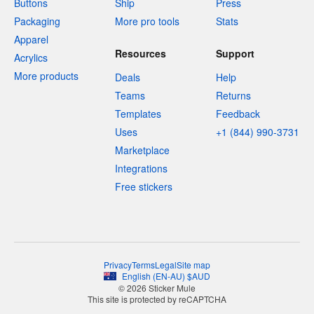
Buttons
Ship
Press
Packaging
More pro tools
Stats
Apparel
Resources
Support
Acrylics
More products
Deals
Help
Teams
Returns
Templates
Feedback
Uses
+1 (844) 990-3731
Marketplace
Integrations
Free stickers
Privacy
Terms
Legal
Site map
English
(
EN-AU
)
$
AUD
© 2026 Sticker Mule
This site is protected by reCAPTCHA