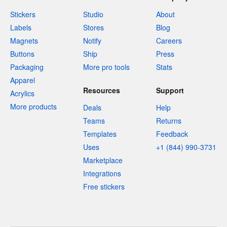
Stickers
Studio
About
Labels
Stores
Blog
Magnets
Notify
Careers
Buttons
Ship
Press
Packaging
More pro tools
Stats
Apparel
Resources
Support
Acrylics
More products
Deals
Help
Teams
Returns
Templates
Feedback
Uses
+1 (844) 990-3731
Marketplace
Integrations
Free stickers