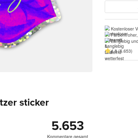
Kostenloser 
Farbenfroher,
Langlebig und
4.8 (5.653)
zer sticker
5.653
Kommentare gesamt