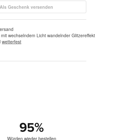
Als Geschenk versenden
Versand
 mit wechselndem Licht wandelnder Glitzereffekt
 
wetterfest
95
%
Würden wieder bestellen