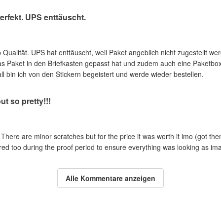
perfekt. UPS enttäuscht.
p Qualität. UPS hat enttäuscht, weil Paket angeblich nicht zugestellt we
Paket in den Briefkasten gepasst hat und zudem auch eine Paketbox a
ll bin ich von den Stickern begeistert und werde wieder bestellen.
t so pretty!!!
 There are minor scratches but for the price it was worth it imo (got th
red too during the proof period to ensure everything was looking as i
Alle Kommentare anzeigen