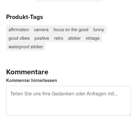
Produkt-Tags
affirmation
camera
focus on the good
funny
good vibes
positive
retro
sticker
vintage
waterproof sticker
Kommentare
Kommentar hinterlassen
240 Zeichen übrig
Sich registrieren, um zu posten