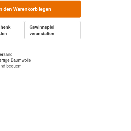
In den Warenkorb legen
chenk
Gewinnspiel
den
veranstalten
Versand
rtige Baumwolle
 und bequem