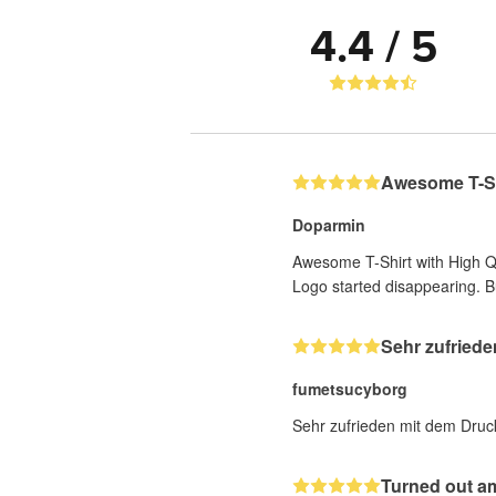
4.4 / 5
Awesome T-Shi
Doparmin
Awesome T-Shirt with High Qua
Logo started disappearing. But
Sehr zufried
fumetsucyborg
Sehr zufrieden mit dem Druc
Turned out a