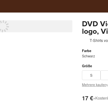
DVD Vid
logo, V
Shirt, 
T-Shirts
v
Retro g
Farbe
mugshot
Schwarz
Cotton
Größe
S
Mehrere kaufen
•
17 €
+
Kosten