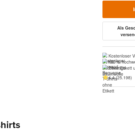
Als Ges
versen
Kostenloser 
100 % hochwe
Ohne Etikett
4.4 (25.198)
hirts