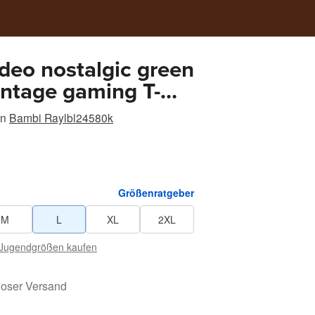
eo nostalgic green
intage gaming T-
2000s aesthetic,
on
Bambi Raylbl24580k
ood shirts tiedye
 shirt breezy shirt
 Menswear
Größenratgeber
M
L
XL
2XL
Jugendgrößen kaufen
loser Versand