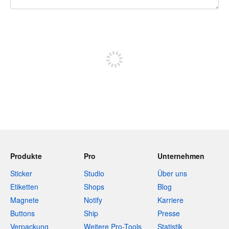
240 Zeichen übrig
Sich registrieren, um zu posten
Produkte
Pro
Unternehmen
Sticker
Studio
Über uns
Etiketten
Shops
Blog
Magnete
Notify
Karriere
Buttons
Ship
Presse
Verpackung
Weitere Pro-Tools
Statistik