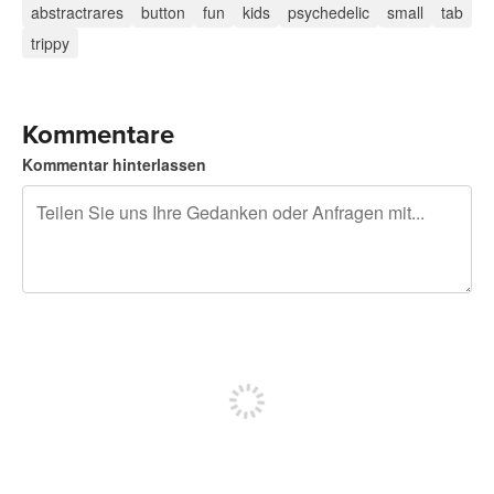
abstractrares
button
fun
kids
psychedelic
small
tab
trippy
Kommentare
Kommentar hinterlassen
240 Zeichen übrig
Sich registrieren, um zu posten