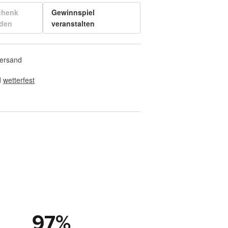
chenk
Gewinnspiel
den
veranstalten
Versand
 
wetterfest
97
%