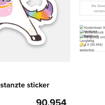
Als Ges
versen
Kostenloser 
Vollfarbdruck
Langlebig und
4.9 (90.954)
tanzte sticker
90.954