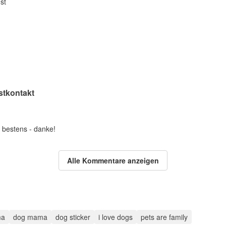
st
stkontakt
s bestens - danke!
Alle Kommentare anzeigen
ma
dog mama
dog sticker
i love dogs
pets are family