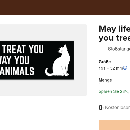
May lif
you tre
Stoßstange
Größe
191 × 52 mm
Menge
Sparen Sie 28%, 
0
+
Kostenloser