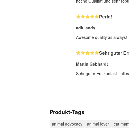
hoche Qualität und sehr robu
Perfe!
adk_andy
Awesome quality as always!
Sehr guter Er
Martin Gebhardt
Sehr guter Erstkontakt - alle
Produkt-Tags
animal advocacy
animal lover
cat ma