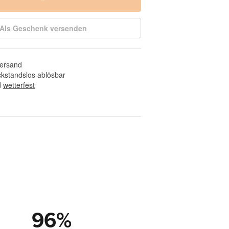
Als Geschenk versenden
Versand
ckstandslos ablösbar
 
wetterfest
96
%