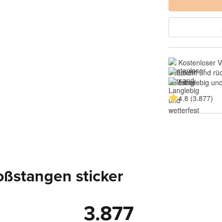
Kostenloser 
Leicht und rü
Langlebig und
4.8 (3.877)
ßstangen sticker
3.877