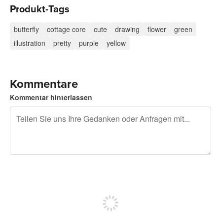
Produkt-Tags
butterfly
cottage core
cute
drawing
flower
green
illustration
pretty
purple
yellow
Kommentare
Kommentar hinterlassen
240 Zeichen übrig
Sich registrieren, um zu posten