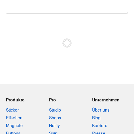
240 Zeichen übrig
Sich registrieren, um zu posten
Produkte
Pro
Unternehmen
Sticker
Studio
Über uns
Etiketten
Shops
Blog
Magnete
Notify
Karriere
Buttons
Ship
Presse