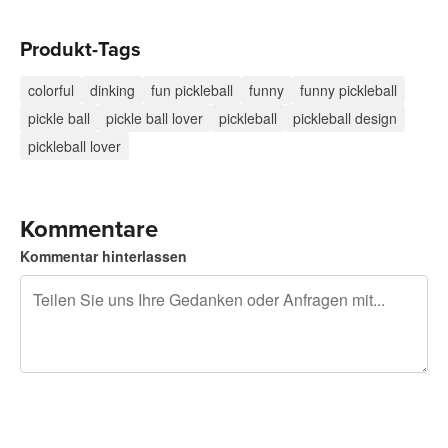
Produkt-Tags
colorful
dinking
fun pickleball
funny
funny pickleball
pickle ball
pickle ball lover
pickleball
pickleball design
pickleball lover
Kommentare
Kommentar hinterlassen
240 Zeichen übrig
Sich registrieren, um zu posten