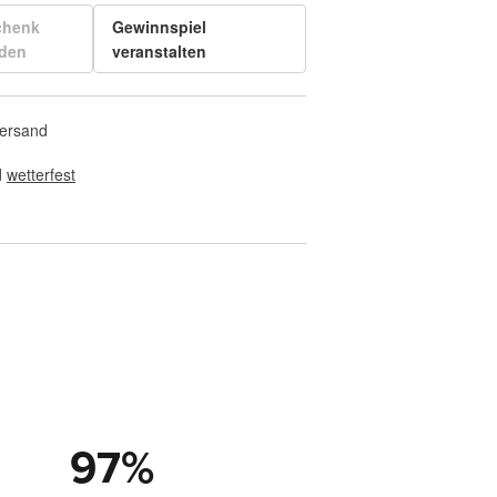
chenk
Gewinnspiel
den
veranstalten
Versand
 
wetterfest
97
%