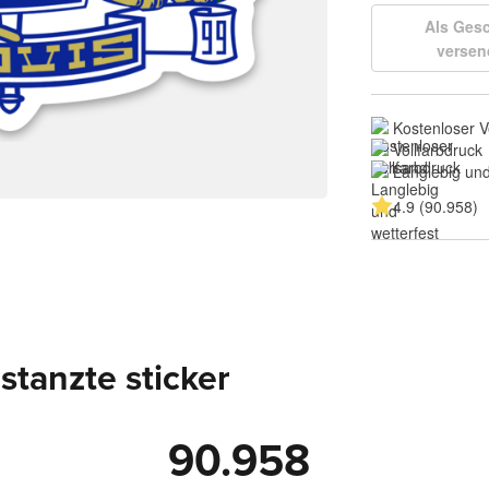
Als Ges
versen
Kostenloser 
Vollfarbdruck
Langlebig und
4.9 (90.958)
tanzte sticker
90.958