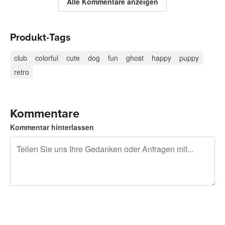
Alle Kommentare anzeigen
Produkt-Tags
club
colorful
cute
dog
fun
ghost
happy
puppy
retro
Kommentare
Kommentar hinterlassen
240 Zeichen übrig
Sich registrieren, um zu posten