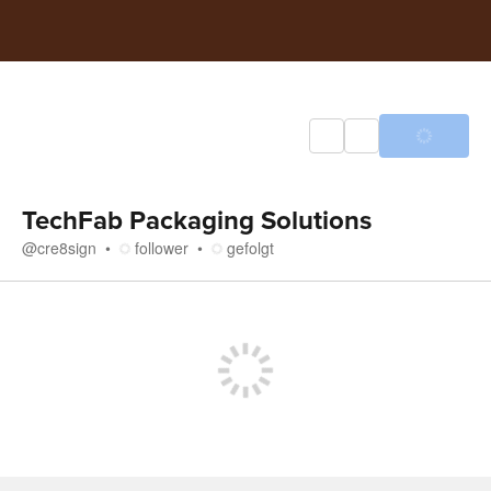
TechFab Packaging Solutions
@
cre8sign
follower
gefolgt
Medien