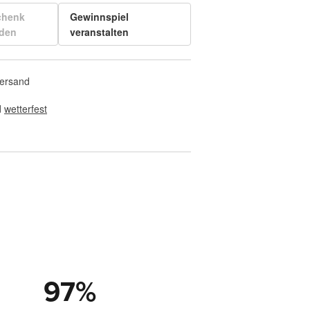
chenk
Gewinnspiel
den
veranstalten
Versand
 
wetterfest
97
%