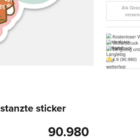
Als Ges
versen
Kostenloser 
Vollfarbdruck
Langlebig und
4.9 (90.980)
tanzte sticker
90.980