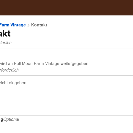
Farm Vintage
Kontakt
akt
derlich
 wird an Full Moon Farm Vintage weitergegeben.
rforderlich
ng
Optional