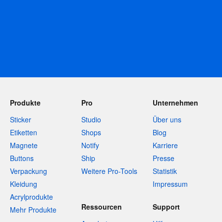
Produkte
Pro
Unternehmen
Sticker
Studio
Über uns
Etiketten
Shops
Blog
Magnete
Notify
Karriere
Buttons
Ship
Presse
Verpackung
Weitere Pro-Tools
Statistik
Kleidung
Impressum
Acrylprodukte
Ressourcen
Support
Mehr Produkte