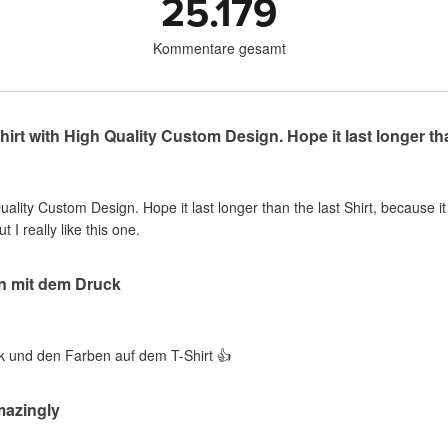
25.179
Kommentare gesamt
rt with High Quality Custom Design. Hope it last longer than
lity Custom Design. Hope it last longer than the last Shirt, because i
 I really like this one.
en mit dem Druck
k und den Farben auf dem T-Shirt 👍
mazingly