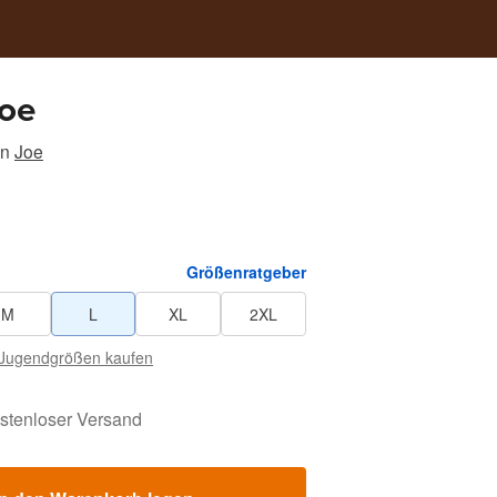
Joe
on
Joe
Größenratgeber
M
L
XL
2XL
Jugendgrößen kaufen
stenloser Versand