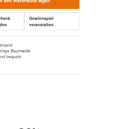
In den Warenkorb legen
chenk
Gewinnspiel
den
veranstalten
Versand
rtige Baumwolle
 und bequem