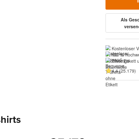
Als Ges
versen
Kostenloser 
100 % hochwe
Ohne Etikett
4.4 (25.179)
hirts