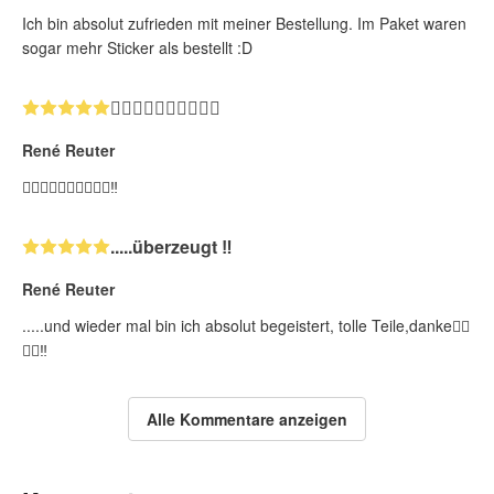
Ich bin absolut zufrieden mit meiner Bestellung. Im Paket waren
sogar mehr Sticker als bestellt :D
👍🏻👍🏻👍🏻👍🏻👍🏻
René Reuter
👍🏻👍🏻👍🏻👍🏻👍🏻‼️
.....überzeugt ‼️
René Reuter
.....und wieder mal bin ich absolut begeistert, tolle Teile,danke👍🏻
✌🏻‼️
Alle Kommentare anzeigen