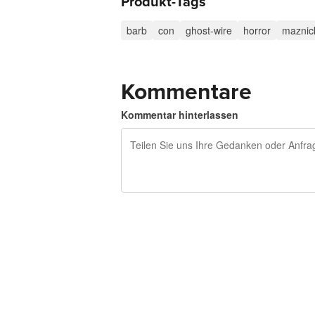
Produkt-Tags
barb
con
ghost-wire
horror
maznic
Kommentare
Kommentar hinterlassen
240 Zeichen übrig