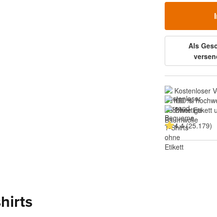
Als Ges
versen
Kostenloser 
100 % hochwe
Ohne Etikett
4.4 (25.179)
hirts