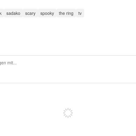
k
sadako
scary
spooky
the ring
tv
Sich registrieren, um zu posten