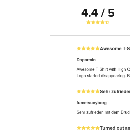
4.4 / 5
Awesome T-Shi
Doparmin
Awesome T-Shirt with High Qua
Logo started disappearing. But
Sehr zufried
fumetsucyborg
Sehr zufrieden mit dem Druc
Turned out a