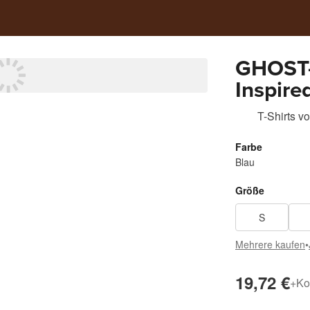
GHOST-
Inspire
V2. By
T-Shirts
v
Farbe
Blau
Größe
S
Mehrere kaufen
•
19,72 €
+
Ko