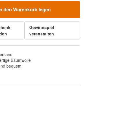
In den Warenkorb legen
chenk
Gewinnspiel
den
veranstalten
Versand
rtige Baumwolle
 und bequem