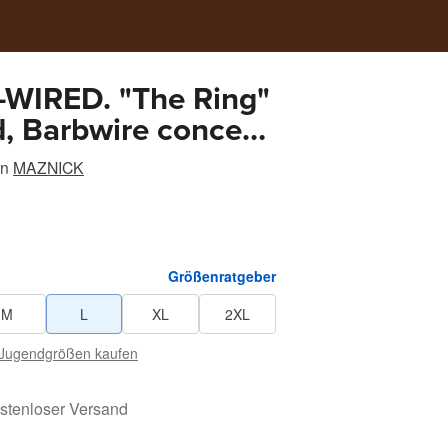
WIRED. "The Ring"
d, Barbwire concept
 Maznick
on
MAZNICK
Größenratgeber
M
L
XL
2XL
Jugendgrößen kaufen
stenloser Versand