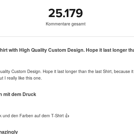
25.179
Kommentare gesamt
rt with High Quality Custom Design. Hope it last longer than
lity Custom Design. Hope it last longer than the last Shirt, because i
 I really like this one.
en mit dem Druck
k und den Farben auf dem T-Shirt 👍
mazingly