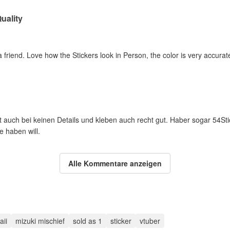
uality
 friend. Love how the Stickers look in Person, the color is very accurat
ut auch bei keinen Details und kleben auch recht gut. Haber sogar 54St
 haben will.
Alle Kommentare anzeigen
aii
mizuki mischief
sold as 1
sticker
vtuber