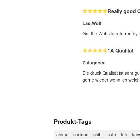
Really good Q
LastWolf
Got the Website referred by a
1A Qualität
Zulugerste
Die druck Qualität ist sehr g
gerne wieder wenn ich welche
Produkt-Tags
anime
cartoon
chibi
cute
fun
kaw