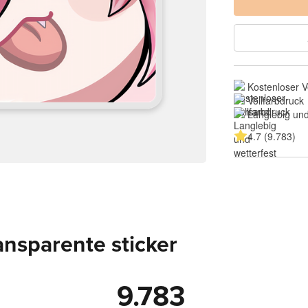
Kostenloser 
Vollfarbdruck
Langlebig und
4.7 (9.783)
nsparente sticker
9.783