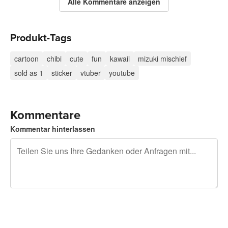
Alle Kommentare anzeigen
Produkt-Tags
cartoon
chibi
cute
fun
kawaii
mizuki mischief
sold as 1
sticker
vtuber
youtube
Kommentare
Kommentar hinterlassen
240 Zeichen übrig
Sich registrieren, um zu posten