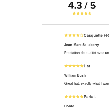
4.3 / 5
Casquette F
Jean-Marc Sallaberry
Prestation de qualité avec u
Hat
William Bush
Great hat, exactly what I wa
Parfait
Conte