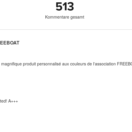
513
Kommentare gesamt
REEBOAT
n magnifique produit personnalisé aux couleurs de l'association FREEB
nted! A+++