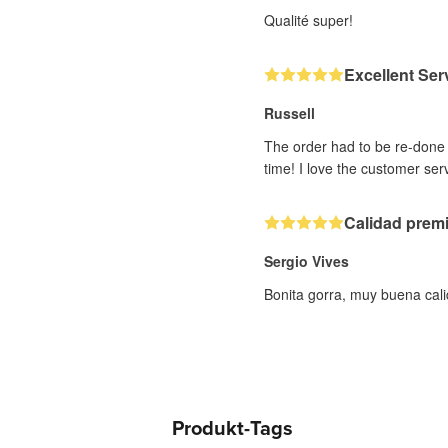
Qualité super!
Excellent Ser
Russell
The order had to be re-done d
time! I love the customer ser
Calidad prem
Sergio Vives
Bonita gorra, muy buena cal
Produkt-Tags