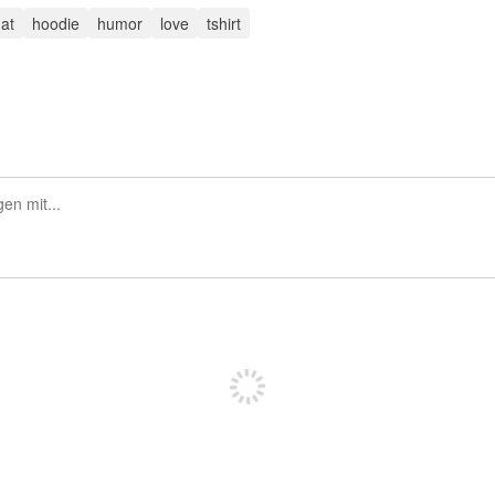
at
hoodie
humor
love
tshirt
Sich registrieren, um zu posten