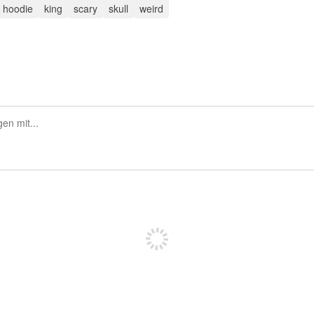
hoodie
king
scary
skull
weird
Sich registrieren, um zu posten