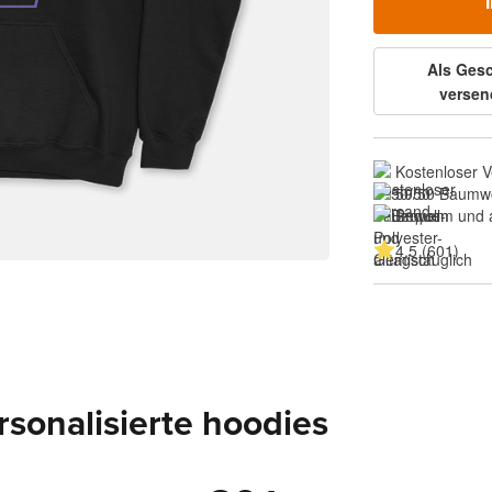
Als Ges
versen
Kostenloser 
50/50 Baumwo
Bequem und al
4.5 (601)
sonalisierte hoodies