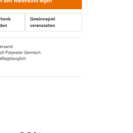
In den Warenkorb legen
chenk
Gewinnspiel
den
veranstalten
Versand
ll-Polyester-Gemisch
ltagstauglich