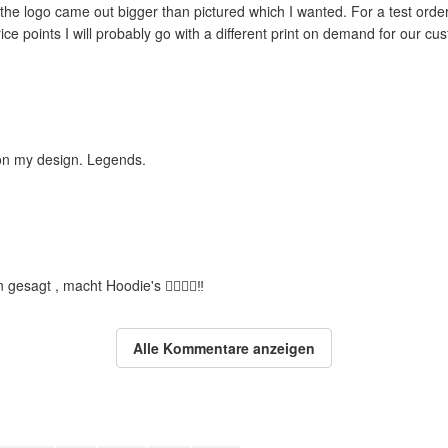
d the logo came out bigger than pictured which I wanted. For a test order
ice points I will probably go with a different print on demand for our cu
 on my design. Legends.
 gesagt , macht Hoodie's 👍🏻✌🏻‼️
Alle Kommentare anzeigen