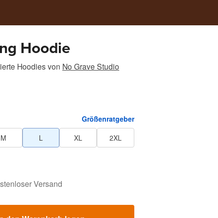
ing Hoodie
ierte Hoodies
von
No Grave Studio
Größenratgeber
M
L
XL
2XL
stenloser Versand