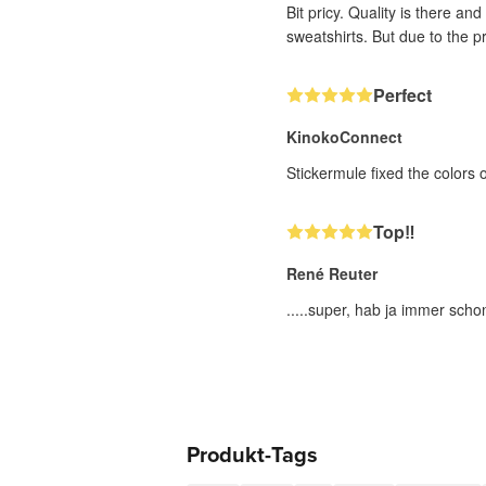
Bit pricy. Quality is there an
sweatshirts. But due to the pr
Perfect
KinokoConnect
Stickermule fixed the colors
Top‼️
René Reuter
.....super, hab ja immer schon
Produkt-Tags