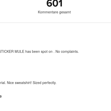
601
Kommentare gesamt
h STICKER MULE has been spot on . No complaints.
ial. Nice sweatshirt! Sized perfectly.
re