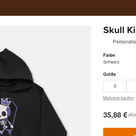
Skull K
Personalis
Farbe
Schwarz
Größe
S
Mehrere kaufen
35,88 €
+
Ko