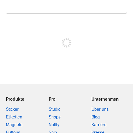
240 Zeichen übrig
Sich registrieren, um zu posten
Produkte
Pro
Unternehmen
Sticker
Studio
Über uns
Etiketten
Shops
Blog
Magnete
Notify
Karriere
Buttons
Ship
Presse