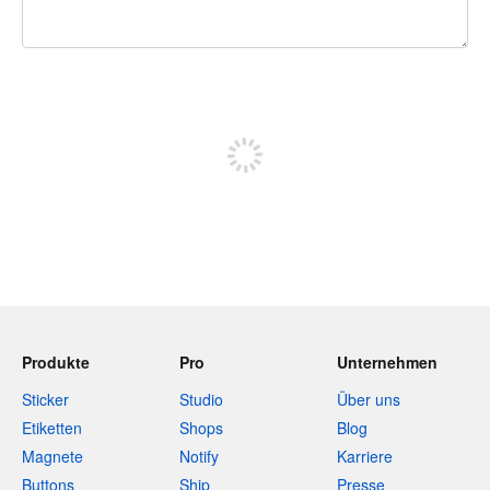
240 Zeichen übrig
Sich registrieren, um zu posten
Produkte
Pro
Unternehmen
Sticker
Studio
Über uns
Etiketten
Shops
Blog
Magnete
Notify
Karriere
Buttons
Ship
Presse