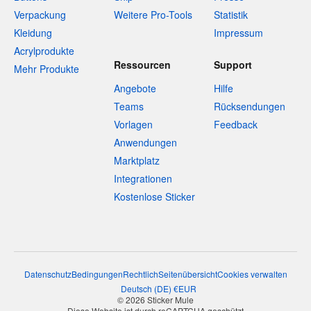
Verpackung
Weitere Pro-Tools
Statistik
Kleidung
Impressum
Acrylprodukte
Ressourcen
Support
Mehr Produkte
Angebote
Hilfe
Teams
Rücksendungen
Vorlagen
Feedback
Anwendungen
Marktplatz
Integrationen
Kostenlose Sticker
Datenschutz
Bedingungen
Rechtlich
Seitenübersicht
Cookies verwalten
Deutsch
(
DE
)
€
EUR
© 2026 Sticker Mule
Diese Website ist durch reCAPTCHA geschützt