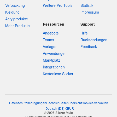
Verpackung
Weitere Pro-Tools
Statistik
Kleidung
Impressum
Acrylprodukte
Ressourcen
Support
Mehr Produkte
Angebote
Hilfe
Teams
Rücksendungen
Vorlagen
Feedback
Anwendungen
Marktplatz
Integrationen
Kostenlose Sticker
Datenschutz
Bedingungen
Rechtlich
Seitenübersicht
Cookies verwalten
Deutsch
(
DE
)
€
EUR
© 2026 Sticker Mule
Diese Website ist durch reCAPTCHA geschützt