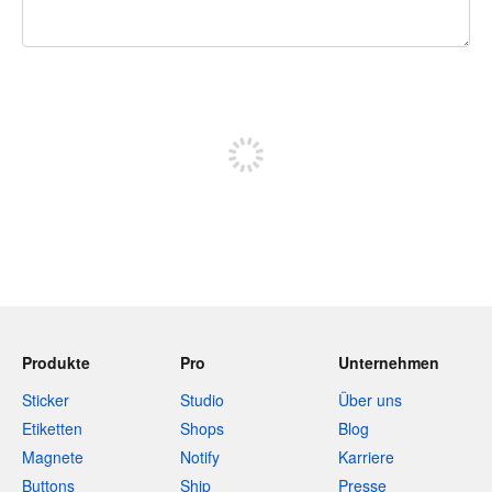
240 Zeichen übrig
Sich registrieren, um zu posten
Produkte
Pro
Unternehmen
Sticker
Studio
Über uns
Etiketten
Shops
Blog
Magnete
Notify
Karriere
Buttons
Ship
Presse