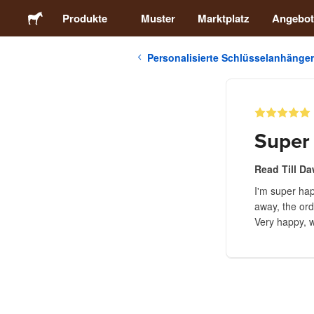
Produkte
Muster
Marktplatz
Angebot
Personalisierte Schlüsselanhänger
Sticker
Etiketten
Super
Magnete
Read Till D
I'm super hap
Buttons
away, the ord
Very happy, wi
Verpackung
Kleidung
Acrylprodukte