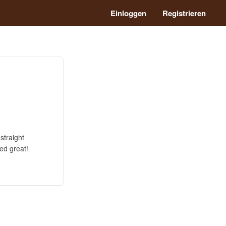
Einloggen
Registrieren
straight
ed great!