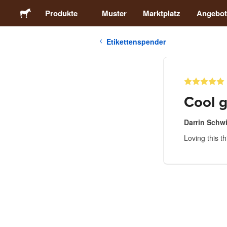
Produkte
Muster
Marktplatz
Angebot
Etikettenspender
Sticker
Etiketten
Cool 
Magnete
Darrin Schwi
Loving this th
Buttons
Verpackung
Kleidung
Acrylprodukte