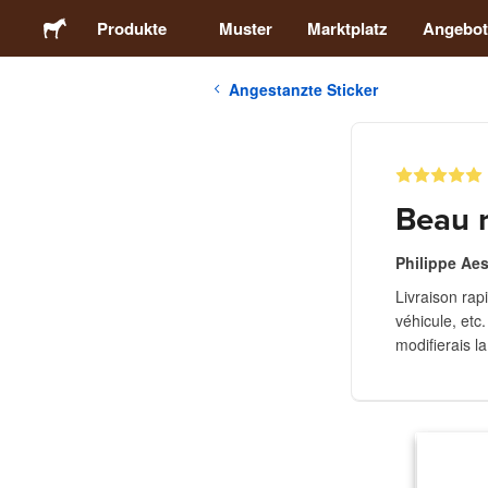
Produkte
Muster
Marktplatz
Angebot
Angestanzte Sticker
Sticker
Etiketten
Beau r
Magnete
Philippe Ae
Livraison rap
Buttons
véhicule, etc
modifierais la
Verpackung
Kleidung
Acrylprodukte